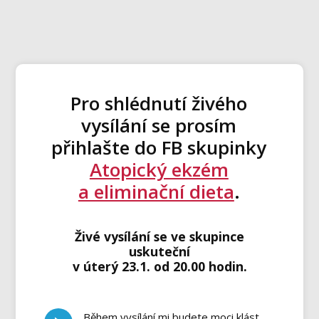
Pro shlédnutí živého
vysílání se prosím
přihlašte do FB skupinky
Atopický ekzém
a eliminační dieta
.
Živé vysílání se ve skupince
uskuteční
v úterý 23.1. od 20.00 hodin.
Během vysílání mi budete moci klást