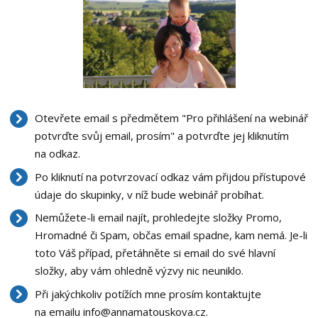
Otevřete email s předmětem "Pro přihlášení na webinář
potvrďte svůj email, prosím" a potvrďte jej kliknutím
na odkaz.
Po kliknutí na potvrzovací odkaz vám přijdou přístupové
údaje do skupinky, v níž bude webinář probíhat.
Nemůžete-li email najít, prohledejte složky Promo,
Hromadné či Spam, občas email spadne, kam nemá. Je-li
toto Váš případ, přetáhněte si email do své hlavní
složky, aby vám ohledně výzvy nic neuniklo.
Při jakýchkoliv potížích mne prosím kontaktujte
na emailu info@annamatouskova.cz.