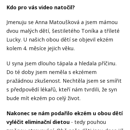
Kdo pro vás video natočil?
Jmenuju se Anna Matoušková a jsem mámou
dvou malých dětí, šestiletého Toníka a tříleté
Lucky. U našich obou dětí se objevil ekzém
kolem 4. měsíce jejich věku.
U syna jsem dlouho tápala a hledala příčinu.
Do té doby jsem neměla s ekzémem
pražádnou zkušenost. Nechtěla jsem se smířit
s předpovědí lékařů, kteří nám tvrdili, že syn
bude mít ekzém po celý život.
Nakonec se nám podařilo ekzém u obou dětí
vyléčit eliminační dietou
- tedy pouhou