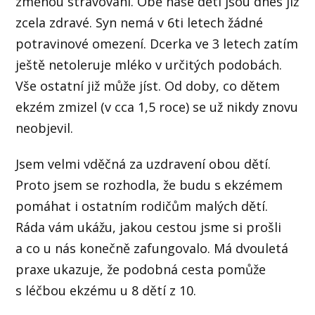
změnou stravování. Obě naše děti jsou dnes již
zcela zdravé. Syn nemá v 6ti letech žádné
potravinové omezení. Dcerka ve 3 letech zatím
ještě netoleruje mléko v určitých podobách.
Vše ostatní již může jíst. Od doby, co dětem
ekzém zmizel (v cca 1,5 roce) se už nikdy znovu
neobjevil.
Jsem velmi vděčná za uzdravení obou dětí.
Proto jsem se rozhodla, že budu s ekzémem
pomáhat i ostatním rodičům malých dětí.
Ráda vám ukážu, jakou cestou jsme si prošli
a co u nás konečně zafungovalo. Má dvouletá
praxe ukazuje, že podobná cesta pomůže
s léčbou ekzému u 8 dětí z 10.