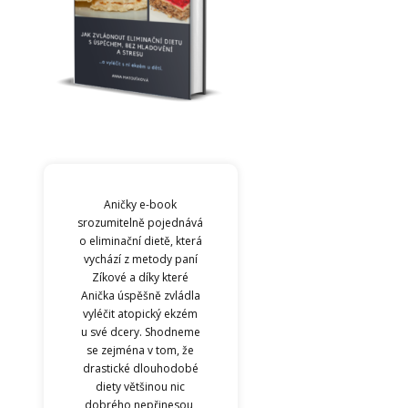
Aničky e-book
srozumitelně pojednává
o eliminační dietě, která
vychází z metody paní
Zíkové a díky které
Anička úspěšně zvládla
vyléčit atopický ekzém
u své dcery. Shodneme
se zejména v tom, že
drastické dlouhodobé
diety většinou nic
dobrého nepřinesou,