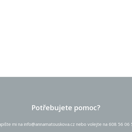
Potřebujete pomoc?
pište mi na info@annamatouskova.cz nebo volejte na 608 56 06 