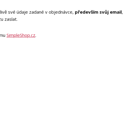
člivě své údaje zadané v objednávce,
především svůj email
,
zu zaslat.
tému
SimpleShop.cz
.