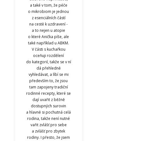
a také v tom, že péče
o mikrobiom je jednou
z esenciálních částí
na cestě k uzdravení -
a to nejen u atopie
o které Anička píše, ale
také například u ABKM.
V části s kuchařkou
oceňuji rozdělení
do kategorií, takže se v ní
dá přehledně
vyhledávat, a líbí se mi
především to, že jsou
tam zapojeny tradiční
rodinné recepty, které se
dají uvařit z běžně
dostupných surovin
a hlavně si pochutná celá
rodina, takže není nutné
vařit zvlášť pro sebe
a zvlášť pro zbytek
rodiny. I přesto, že jsem