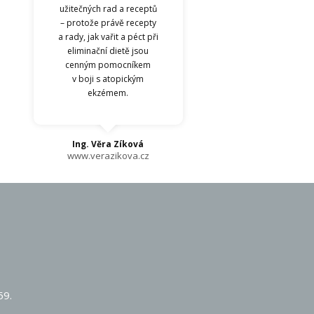
užitečných rad a receptů
– protože právě recepty
a rady, jak vařit a péct při
eliminační dietě jsou
cenným pomocníkem
v boji s atopickým
ekzémem.
Ing. Věra Zíková
www.verazikova.cz
59.