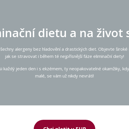
minační dietu a na živo
šechny alergeny bez hladovění a drastických diet. Objevte široké
jak se stravovat i během té nejpřísnější fáze eliminační diety!
si každý jeden den i s ekzémem, ty neopakovatelné okamžiky, kdy
malé, se vám už nikdy nevrátí!