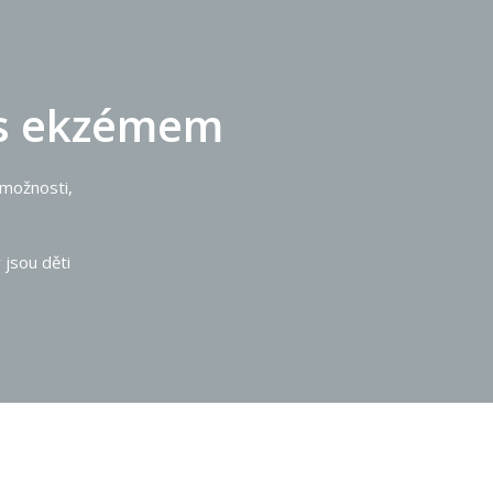
t s ekzémem
 možnosti,
 jsou děti