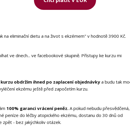
Chci platit v EUR
k na eliminační dietu a na život s ekzémem" v hodnotě 3900 Kč.
íhat ve dnech... ve facebookové skupině. Přístupy ke kurzu mi
 kurzu obdržím ihned po zaplacení objednávky
a budu tak mo
 vyléčení ekzému ještě před započetím kurzu.
 mám
100% garanci vrácení peněz.
A pokud nebudu přesvědčená,
ané peníze do léčby atopického ekzému, dostanu do 30 dnů od
 zpět - bez jakýchkoliv otázek.