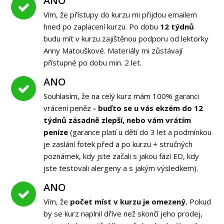
ANO
Vím, že přístupy do kurzu mi přijdou emailem
hned po zaplacení kurzu. Po dobu
12 týdnů
budu mít v kurzu zajištěnou podporu od lektorky
Anny Matouškové. Materiály mi zůstávají
přístupné po dobu min. 2 let.
ANO
Souhlasím, že na celý kurz mám 100% garanci
vrácení peněz
- buďto se u vás ekzém do 12
týdnů zásadně zlepší, nebo vám vrátím
peníze
(garance platí u dětí do 3 let a podmínkou
je zaslání fotek před a po kurzu + stručných
poznámek, kdy jste začali s jakou fází ED, kdy
jste testovali alergeny a s jakým výsledkem).
ANO
Vím, že
počet míst v kurzu je omezený.
Pokud
by se kurz naplnil dříve než skončí jeho prodej,