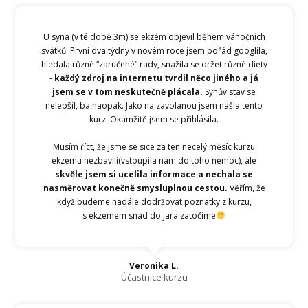
U syna (v té době 3m) se ekzém objevil během vánočních
svátků. První dva týdny v novém roce jsem pořád googlila,
hledala různé “zaručené” rady, snažila se držet různé diety
-
každý zdroj na internetu tvrdil něco jiného a já
jsem se v tom neskutečně plácala.
Synův stav se
nelepšil, ba naopak. Jako na zavolanou jsem našla tento
kurz. Okamžitě jsem se přihlásila.
Musím říct, že jsme se sice za ten necelý měsíc kurzu
ekzému nezbavili(vstoupila nám do toho nemoc), ale
skvěle jsem si ucelila informace a nechala se
nasměrovat konečně smysluplnou cestou.
Věřím, že
když budeme nadále dodržovat poznatky z kurzu,
s ekzémem snad do jara zatočíme
Veronika L.
Účastnice kurzu