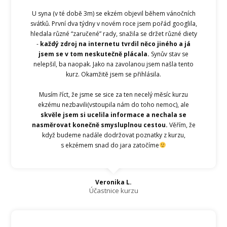
U syna (v té době 3m) se ekzém objevil během vánočních
svátků. První dva týdny v novém roce jsem pořád googlila,
hledala různé “zaručené” rady, snažila se držet různé diety
-
každý zdroj na internetu tvrdil něco jiného a já
jsem se v tom neskutečně plácala.
Synův stav se
nelepšil, ba naopak. Jako na zavolanou jsem našla tento
kurz. Okamžitě jsem se přihlásila.
Musím říct, že jsme se sice za ten necelý měsíc kurzu
ekzému nezbavili(vstoupila nám do toho nemoc), ale
skvěle jsem si ucelila informace a nechala se
nasměrovat konečně smysluplnou cestou.
Věřím, že
když budeme nadále dodržovat poznatky z kurzu,
s ekzémem snad do jara zatočíme
Veronika L.
Účastnice kurzu