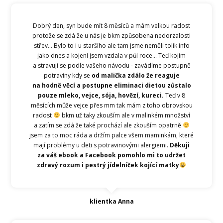
Dobrý den, syn bude mít 8 měsíců a mám velkou radost
protože se zdá že u nás je bkm způsobena nedorzalosti
střev... Bylo to i u staršího ale tam jsme neměli tolik info
jako dnes a kojení jsem vzdala v půl roce... Teď kojim
a stravuji se podle vašeho návodu - zavádíme postupně
potraviny kdy se
od malička zdálo že reaguje
na hodně věcí a postupne eliminaci dietou zůstalo
pouze mleko, vejce, sója, hovězí, kureci.
Teď v 8
měsících může vejce přes mm tak mám z toho obrovskou
radost
bkm už taky zkouším ale v malinkém množství
a zatím se zdá že také prochází ale zkouším opatrně
jsem za to moc ráda a držím palce všem maminkám, které
mají problémy u deti s potravinovými alergiemi.
Děkuji
za váš ebook a Facebook pomohlo mi to udržet
zdravý rozum i pestrý jídelníček kojící matky
klientka Anna