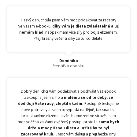
Hezký den, chtěla jsem Vám moc poděkovat za recepty
ve Vašem e-booku,
díky Vám je dieta zvladatelná a už
nemám hlad
, naopak mám více síly pro boj s ekzémem.
Přeji krásný večer a díky za to, co děláte.
Dominika
čtenářka ebooku
Dobrý den, chci Vám poděkovat a pochválit Váš ebook.
Zakoupila jsem si ho a
malému se od té doby, co
dodržuji Vaše rady, zlepšil ekzém.
Postupně testujeme
nové potraviny a zatím to vypadá nadějně, tak snad se
brzo zbavíme ekzému a všech omezení ve stravě. Jsem
moc vděčná za Vámi ověřený postup, protože
sama bych
držela moc přísnou dietu a určitě by to byl
začarovaný kruh...
Moc Vám děkuji a přeji hezké dny!