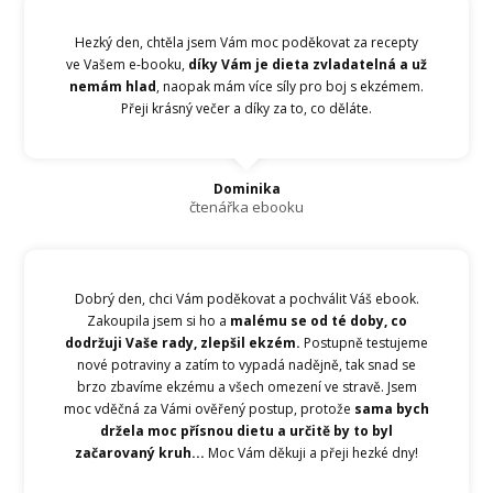
Hezký den, chtěla jsem Vám moc poděkovat za recepty
ve Vašem e-booku,
díky Vám je dieta zvladatelná a už
nemám hlad
, naopak mám více síly pro boj s ekzémem.
Přeji krásný večer a díky za to, co děláte.
Dominika
čtenářka ebooku
Dobrý den, chci Vám poděkovat a pochválit Váš ebook.
Zakoupila jsem si ho a
malému se od té doby, co
dodržuji Vaše rady, zlepšil ekzém.
Postupně testujeme
nové potraviny a zatím to vypadá nadějně, tak snad se
brzo zbavíme ekzému a všech omezení ve stravě. Jsem
moc vděčná za Vámi ověřený postup, protože
sama bych
držela moc přísnou dietu a určitě by to byl
začarovaný kruh...
Moc Vám děkuji a přeji hezké dny!