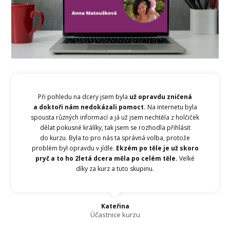
Při pohledu na dcery jsem byla
už opravdu zničená
a doktoři nám nedokázali pomoct.
Na internetu byla
spousta různých informací a já už jsem nechtěla z holčiček
dělat pokusné králíky, tak jsem se rozhodla přihlásit
do kurzu. Byla to pro nás ta správná volba, protože
problém byl opravdu v jídle.
Ekzém po těle je už skoro
pryč a to ho 2letá dcera měla po celém těle.
Velké
díky za kurz a tuto skupinu.
Kateřina
Účastnice kurzu