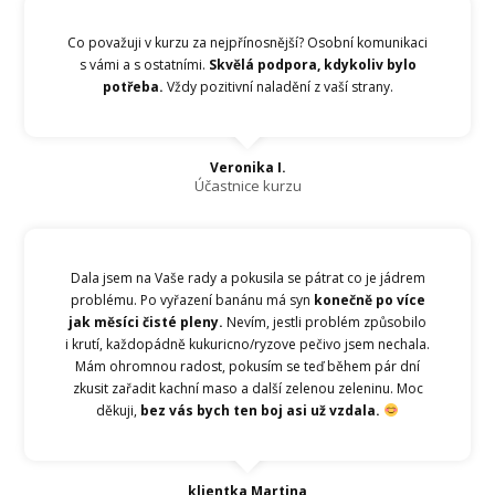
Co považuji v kurzu za nejpřínosnější? Osobní komunikaci
s vámi a s ostatními.
Skvělá podpora, kdykoliv bylo
potřeba.
Vždy pozitivní naladění z vaší strany.
Veronika I.
Účastnice kurzu
Dala jsem na Vaše rady a pokusila se pátrat co je jádrem
problému. Po vyřazení banánu má syn
konečně po více
jak měsíci čisté pleny.
Nevím, jestli problém způsobilo
i krutí, každopádně kukuricno/ryzove pečivo jsem nechala.
Mám ohromnou radost, pokusím se teď během pár dní
zkusit zařadit kachní maso a další zelenou zeleninu. Moc
děkuji,
bez vás bych ten boj asi už vzdala.
klientka Martina