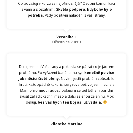
Co považuji v kurzu za nejpřínosnější? Osobní komunikaci
s vámi a s ostatními.
Skvělá podpora, kdykoliv bylo
potřeba.
Vždy pozitivní naladění z vaší strany.
Veronika I.
Účastnice kurzu
Dala jsem na Vaše rady a pokusila se pátrat co je jádrem
problému. Po vyřazení banánu má syn
konečně po více
jak měsíci čisté pleny.
Nevím, jestli problém způsobilo
i krutí, každopádně kukuricno/ryzove pečivo jsem nechala.
Mám ohromnou radost, pokusím se teď během pár dní
zkusit zařadit kachní maso a další zelenou zeleninu. Moc
děkuji,
bez vás bych ten boj asi už vzdala.
klientka Martina