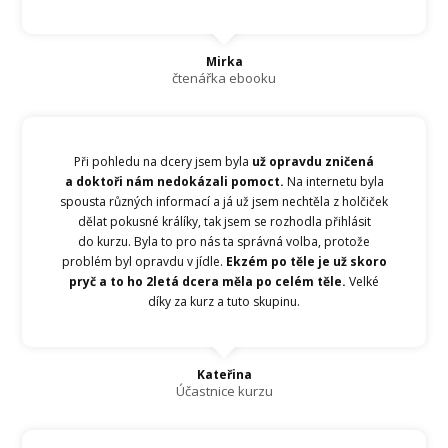
Mirka
čtenářka ebooku
Při pohledu na dcery jsem byla
už opravdu zničená
a doktoři nám nedokázali pomoct.
Na internetu byla
spousta různých informací a já už jsem nechtěla z holčiček
dělat pokusné králíky, tak jsem se rozhodla přihlásit
do kurzu. Byla to pro nás ta správná volba, protože
problém byl opravdu v jídle.
Ekzém po těle je už skoro
pryč a to ho 2letá dcera měla po celém těle.
Velké
díky za kurz a tuto skupinu.
Kateřina
Účastnice kurzu