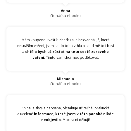
Anna
čtenářka ebooku
Mám koupenou vaši kuchařku a je bezvadná. Já, která
nesnáším vaření, jsem se do toho vrhla a snad mě to i baví
a
chtěla bych už zůstat na této cestě zdravého
vaření
. Tímto vám chci moc poděkovat.
Michaela
čtenářka ebooku
Kniha je skvěle napsaná, obsahuje užitečné, praktické
a ucelené
informace, které jsem v této podobě nikde
neobjevila
. Moc za ni děkuji!