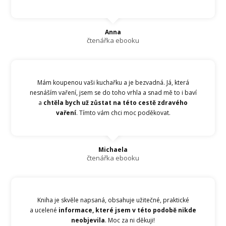
Anna
čtenářka ebooku
Mám koupenou vaši kuchařku a je bezvadná. Já, která
nesnáším vaření, jsem se do toho vrhla a snad mě to i baví
a
chtěla bych už zůstat na této cestě zdravého
vaření
. Tímto vám chci moc poděkovat.
Michaela
čtenářka ebooku
Kniha je skvěle napsaná, obsahuje užitečné, praktické
a ucelené
informace, které jsem v této podobě nikde
neobjevila
. Moc za ni děkuji!