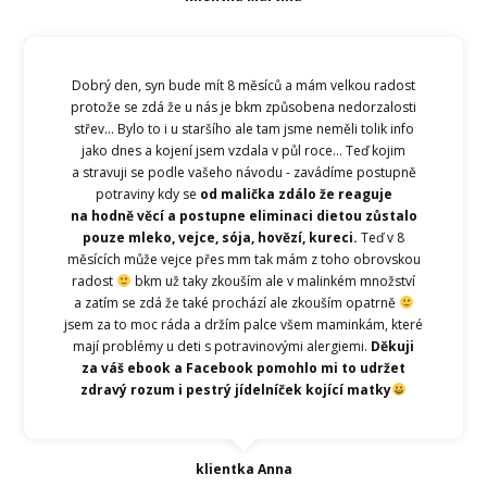
Dobrý den, syn bude mít 8 měsíců a mám velkou radost
protože se zdá že u nás je bkm způsobena nedorzalosti
střev... Bylo to i u staršího ale tam jsme neměli tolik info
jako dnes a kojení jsem vzdala v půl roce... Teď kojim
a stravuji se podle vašeho návodu - zavádíme postupně
potraviny kdy se
od malička zdálo že reaguje
na hodně věcí a postupne eliminaci dietou zůstalo
pouze mleko, vejce, sója, hovězí, kureci.
Teď v 8
měsících může vejce přes mm tak mám z toho obrovskou
radost
bkm už taky zkouším ale v malinkém množství
a zatím se zdá že také prochází ale zkouším opatrně
jsem za to moc ráda a držím palce všem maminkám, které
mají problémy u deti s potravinovými alergiemi.
Děkuji
za váš ebook a Facebook pomohlo mi to udržet
zdravý rozum i pestrý jídelníček kojící matky
klientka Anna