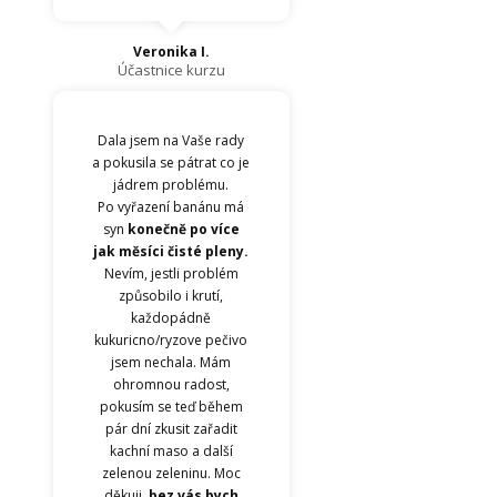
Veronika I.
Účastnice kurzu
Dala jsem na Vaše rady
a pokusila se pátrat co je
jádrem problému.
Po vyřazení banánu má
syn
konečně po více
jak měsíci čisté pleny.
Nevím, jestli problém
způsobilo i krutí,
každopádně
kukuricno/ryzove pečivo
jsem nechala. Mám
ohromnou radost,
pokusím se teď během
pár dní zkusit zařadit
kachní maso a další
zelenou zeleninu. Moc
děkuji,
bez vás bych