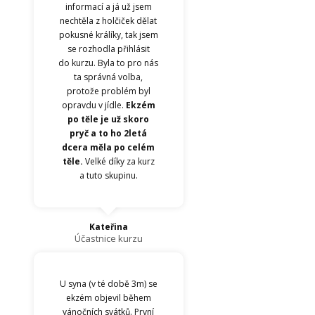
informací a já už jsem
nechtěla z holčiček dělat
pokusné králíky, tak jsem
se rozhodla přihlásit
do kurzu. Byla to pro nás
ta správná volba,
protože problém byl
opravdu v jídle.
Ekzém
po těle je už skoro
pryč a to ho 2letá
dcera měla po celém
těle.
Velké díky za kurz
a tuto skupinu.
Kateřina
Účastnice kurzu
U syna (v té době 3m) se
ekzém objevil během
vánočních svátků. První