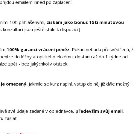
 přijdou emailem ihned po zaplacení.
ními 10ti přihlášenými,
získám jako bonus 15ti minutovou
 konzultací jsou ještě stále k dispozici.)
 mám
100% garanci vrácení peněz.
Pokud nebudu přesvědčená, ž
 peníze do léčby atopického ekzému, dostanu až do 1 týdne od
ze zpět - bez jakýchkoliv otázek.
 je omezený.
Jakmile se kurz naplní, vstup do něj již dále možný
člivě své údaje zadané v objednávce,
především svůj email
,
zu zaslat.