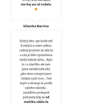
ten boj asi už vzdala.
klientka Martina
Dobrý den, syn bude mít
8 měsíců a mám velkou
radost protože se zdá že
u nás je bkm způsobena
nedorzalosti střev... Bylo
to i u staršího ale tam
jsme neměli tolik info
jako dnes a kojení jsem
vzdala v půl roce... Teď
kojim a stravuji se podle
vašeho návodu -
zavádíme postupně
potraviny kdy se
od
malička zdálo že