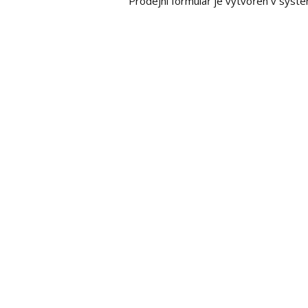
Prodejní formulář je vytvořen v sys