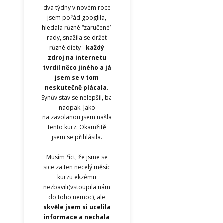
dva týdny v novém roce
jsem pořád googlila,
hledala různé “zaručené”
rady, snažila se držet
různé diety -
každý
zdroj na internetu
tvrdil něco jiného a já
jsem se v tom
neskutečně plácala.
Synův stav se nelepšil, ba
naopak. Jako
na zavolanou jsem našla
tento kurz. Okamžitě
jsem se přihlásila.
Musím říct, že jsme se
sice za ten necelý měsíc
kurzu ekzému
nezbavili(vstoupila nám
do toho nemoc), ale
skvěle jsem si ucelila
informace a nechala