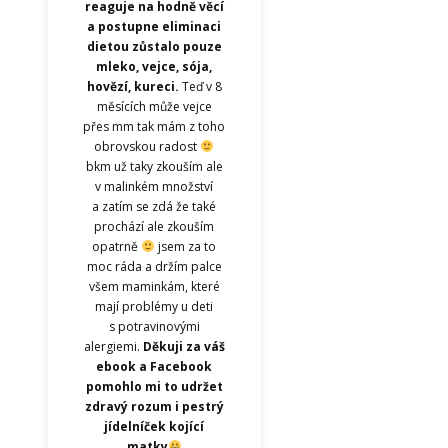
reaguje na hodně věcí
a postupne eliminaci
dietou zůstalo pouze
mleko, vejce, sója,
hovězí, kureci.
Teď v 8
měsících může vejce
přes mm tak mám z toho
obrovskou radost
bkm už taky zkouším ale
v malinkém množství
a zatím se zdá že také
prochází ale zkouším
opatrně
jsem za to
moc ráda a držím palce
všem maminkám, které
mají problémy u deti
s potravinovými
alergiemi.
Děkuji za váš
ebook a Facebook
pomohlo mi to udržet
zdravý rozum i pestrý
jídelníček kojící
matky