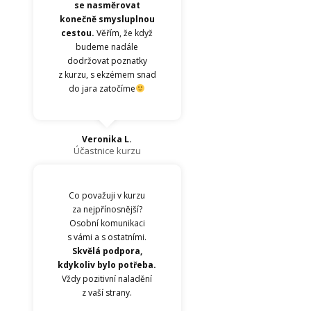
se nasměrovat
konečně smysluplnou
cestou.
Věřím, že když
budeme nadále
dodržovat poznatky
z kurzu, s ekzémem snad
do jara zatočíme
Veronika L.
Účastnice kurzu
Co považuji v kurzu
za nejpřínosnější?
Osobní komunikaci
s vámi a s ostatními.
Skvělá podpora,
kdykoliv bylo potřeba.
Vždy pozitivní naladění
z vaší strany.