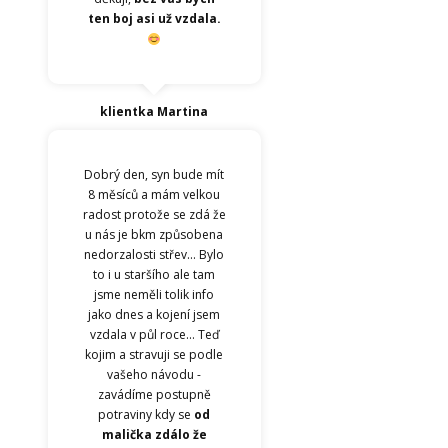
ten boj asi už vzdala.
klientka Martina
Dobrý den, syn bude mít
8 měsíců a mám velkou
radost protože se zdá že
u nás je bkm způsobena
nedorzalosti střev... Bylo
to i u staršího ale tam
jsme neměli tolik info
jako dnes a kojení jsem
vzdala v půl roce... Teď
kojim a stravuji se podle
vašeho návodu -
zavádíme postupně
potraviny kdy se
od
malička zdálo že