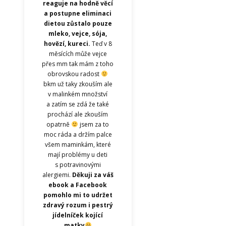
reaguje na hodně věcí
a postupne eliminaci
dietou zůstalo pouze
mleko, vejce, sója,
hovězí, kureci.
Teď v 8
měsících může vejce
přes mm tak mám z toho
obrovskou radost
bkm už taky zkouším ale
v malinkém množství
a zatím se zdá že také
prochází ale zkouším
opatrně
jsem za to
moc ráda a držím palce
všem maminkám, které
mají problémy u deti
s potravinovými
alergiemi.
Děkuji za váš
ebook a Facebook
pomohlo mi to udržet
zdravý rozum i pestrý
jídelníček kojící
matky