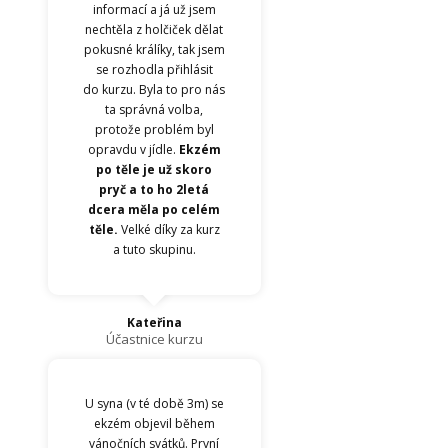
informací a já už jsem
nechtěla z holčiček dělat
pokusné králíky, tak jsem
se rozhodla přihlásit
do kurzu. Byla to pro nás
ta správná volba,
protože problém byl
opravdu v jídle.
Ekzém
po těle je už skoro
pryč a to ho 2letá
dcera měla po celém
těle.
Velké díky za kurz
a tuto skupinu.
Kateřina
Účastnice kurzu
U syna (v té době 3m) se
ekzém objevil během
vánočních svátků. První