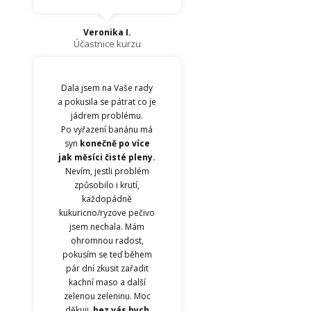
Veronika I.
Účastnice kurzu
Dala jsem na Vaše rady
a pokusila se pátrat co je
jádrem problému.
Po vyřazení banánu má
syn
konečně po více
jak měsíci čisté pleny.
Nevím, jestli problém
způsobilo i krutí,
každopádně
kukuricno/ryzove pečivo
jsem nechala. Mám
ohromnou radost,
pokusím se teď během
pár dní zkusit zařadit
kachní maso a další
zelenou zeleninu. Moc
děkuji,
bez vás bych