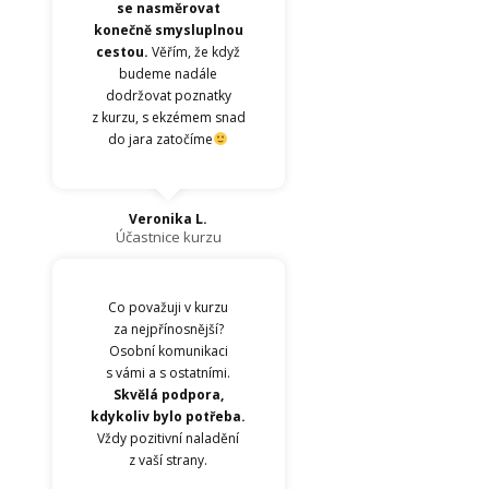
se nasměrovat
konečně smysluplnou
cestou.
Věřím, že když
budeme nadále
dodržovat poznatky
z kurzu, s ekzémem snad
do jara zatočíme
Veronika L.
Účastnice kurzu
Co považuji v kurzu
za nejpřínosnější?
Osobní komunikaci
s vámi a s ostatními.
Skvělá podpora,
kdykoliv bylo potřeba.
Vždy pozitivní naladění
z vaší strany.