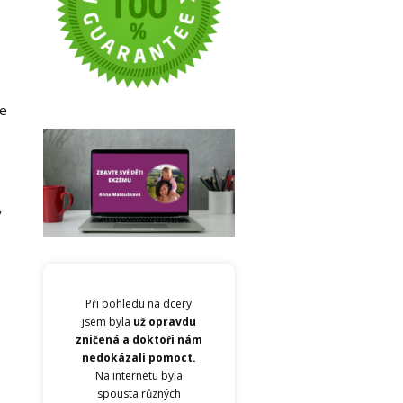
je
ý
Při pohledu na dcery
jsem byla
už opravdu
zničená a doktoři nám
nedokázali pomoct.
Na internetu byla
spousta různých