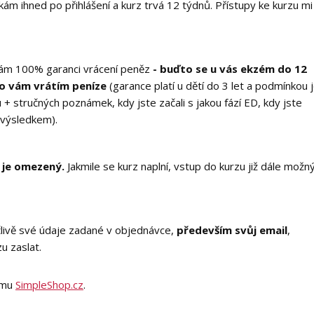
kám ihned po přihlášení a kurz trvá 12 týdnů. Přístupy ke kurzu mi
 mám 100% garanci vrácení peněz
- buďto se u vás ekzém do 12
bo vám vrátím peníze
(garance platí u dětí do 3 let a podmínkou 
 + stručných poznámek, kdy jste začali s jakou fází ED, kdy jste
 výsledkem).
 je omezený.
Jakmile se kurz naplní, vstup do kurzu již dále možn
člivě své údaje zadané v objednávce,
především svůj email
,
zu zaslat.
tému
SimpleShop.cz
.