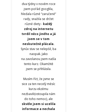
dva týdny v novém roce
jsem pořád googlila,
hledala různé “zaručené”
rady, snažila se držet
různé diety -
každý
zdroj na internetu
tvrdil něco jiného a já
jsem se v tom
neskutečně plácala.
Synův stav se nelepšil, ba
naopak. Jako
na zavolanou jsem našla
tento kurz. Okamžitě
jsem se přihlásila.
Musím říct, že jsme se
sice za ten necelý měsíc
kurzu ekzému
nezbavili(vstoupila nám
do toho nemoc), ale
skvěle jsem si ucelila
informace a nechala