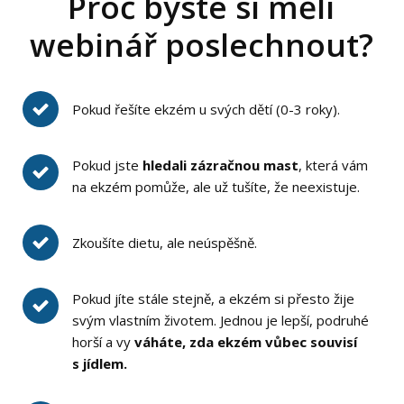
Proč byste si měli
webinář poslechnout?
Pokud řešíte ekzém u svých dětí (0-3 roky).
Pokud jste
hledali zázračnou mast
, která vám
na ekzém pomůže, ale už tušíte, že neexistuje.
Zkoušíte dietu, ale neúspěšně.
Pokud jíte stále stejně, a ekzém si přesto žije
svým vlastním životem. Jednou je lepší, podruhé
horší a vy
váháte, zda ekzém vůbec souvisí
s jídlem.