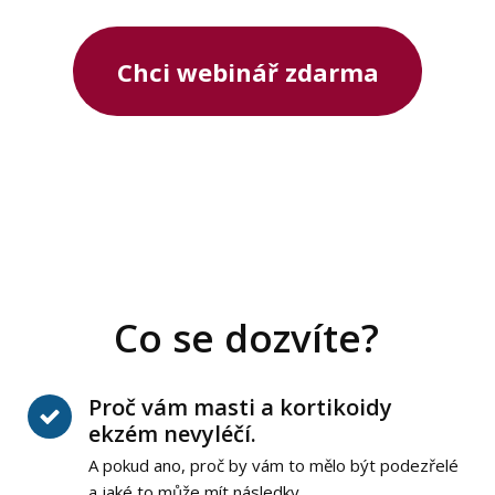
Chci webinář zdarma
Co se dozvíte?
Proč vám masti a kortikoidy
ekzém nevyléčí.
A pokud ano, proč by vám to mělo být podezřelé
a jaké to může mít následky.