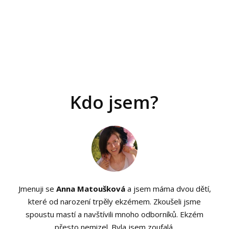
Kdo jsem?
Jmenuji se
Anna Matoušková
a jsem máma dvou dětí,
které od narození trpěly ekzémem. Zkoušeli jsme
spoustu mastí a navštívili mnoho odborníků. Ekzém
přesto nemizel. Byla jsem zoufalá.