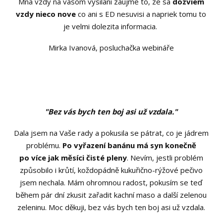
Mna vzdy na vasom vysilani zaujme to, ze sa
dozviem
vzdy nieco nove
co ani s ED nesuvisi a napriek tomu to
je velmi dolezita informacia.
Mirka Ivanová, posluchačka webináře
"Bez vás bych ten boj asi už vzdala."
Dala jsem na Vaše rady a pokusila se pátrat, co je jádrem
problému.
Po vyřazení banánu má syn konečně
po více jak měsíci čisté pleny
. Nevím, jestli problém
způsobilo i krůtí, koždopádně kukuřično-rýžové pečivo
jsem nechala. Mám ohromnou radost, pokusím se teď
během pár dní zkusit zařadit kachní maso a další zelenou
zeleninu. Moc děkuji, bez vás bych ten boj asi už vzdala.