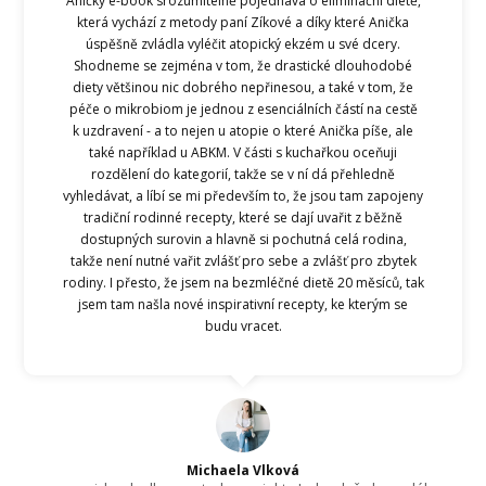
Aničky e-book srozumitelně pojednává o eliminační dietě,
která vychází z metody paní Zíkové a díky které Anička
úspěšně zvládla vyléčit atopický ekzém u své dcery.
Shodneme se zejména v tom, že drastické dlouhodobé
diety většinou nic dobrého nepřinesou, a také v tom, že
péče o mikrobiom je jednou z esenciálních částí na cestě
k uzdravení - a to nejen u atopie o které Anička píše, ale
také například u ABKM. V části s kuchařkou oceňuji
rozdělení do kategorií, takže se v ní dá přehledně
vyhledávat, a líbí se mi především to, že jsou tam zapojeny
tradiční rodinné recepty, které se dají uvařit z běžně
dostupných surovin a hlavně si pochutná celá rodina,
takže není nutné vařit zvlášť pro sebe a zvlášť pro zbytek
rodiny. I přesto, že jsem na bezmléčné dietě 20 měsíců, tak
jsem tam našla nové inspirativní recepty, ke kterým se
budu vracet.
Michaela Vlková