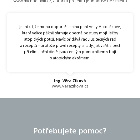
www.michaelavlk.cz, autorka projektu Jednoduše bez mléka
Je mi ctí, že mohu doporučit knihu paní Anny Matouškové,
která velice pěkně shrnuje obecné postupy mojí léčby
atopických potíží. Navíc přidává řadu užitečných rad
a receptů – protože právě recepty a rady, jak vařit a péct
při eliminační dietě jsou cenným pomocníkem v boji
s atopickým ekzémem.
Ing. Věra Zíková
www.verazikova.cz
Potřebujete pomoc?