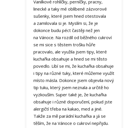
Vanilkové rohlíčky, perníčky, pracny,
linecké a taky mé oblíbené zázvorové
sušenky, které jsem hned otestovala
a zamilovala si je. Myslím si, že je
dokonce budu péct častěji než jen
na Vánoce. Na rozdíl od běžného cukroví
se mi sice s těstem trošku hůře
pracovalo, ale využila jsem tipy, které
kuchařka obsahuje a hned se mi těsto
povedlo. Líbí se mi, že kuchařka obsahuje
i tipy na různé tuky, které můžeme využít
místo másla. Dokonce jsem objevila nový
tip tuku, který jsem neznala a určitě ho
vyzkouším. Super také je, že kuchařka
obsahuje i různé doporučení, pokud jste
alergičtí třeba na kakao, med a jiné.
Takže za mě parádní kuchařka a já se
těším, že na Vánoce o cukroví nepřijdu.