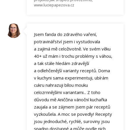
www.luciepapezova.cz
Jsem fanda do zdravého vaření,
potravinářství jsem i vystudovala
a zajímá mě celoživotně. Ve svém věku
40+ už mám i trochu problémy s váhou,
a tak stále hledám zdravější
a odlehčenější varianty receptů. Doma
v kuchyni sama experimentuji, ubírám
cukru nahrazuji bílou mouku
celozrnnějšími variantami... Z toho
důvodu mě Aniččina vánoční kuchařka
zaujala a se zájmem jsem pár receptů
vyzkoušela. A moc se povedly! Recepty
jsou jednoduché, rychlé, suroviny jsou
snadno dostupné a může podle nich