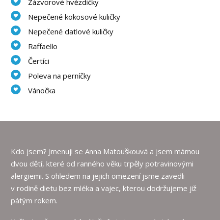
Zázvorové hvězdičky
Nepečené kokosové kuličky
Nepečené datlové kuličky
Raffaello
Čertíci
Poleva na perníčky
Vánočka
Kdo jsem? Jmenuji se Anna Matouškouvá a jsem mámou
dvou dětí, které od ranného věku trpěly potravinovými
alergiemi. S ohledem na jejich omezení jsme zavedli
v rodině dietu bez mléka a vajec, kterou dodržujeme již
pátým rokem.