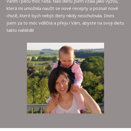
Vařím i peču moc ráda. Naši dietu jsem vzala jako výzvu,
která mi umožnila naučit se nové recepty a poznat nové
chutě, které bych nebýt diety nikdy neochutnala. Dnes
jsem za to moc vděčná a přeju i Vám, abyste na svoji dietu
takto nahlédli!