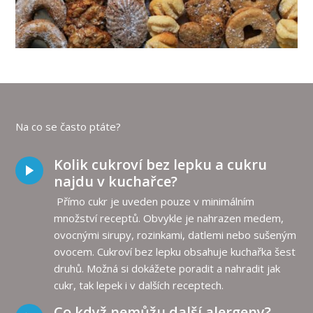
Na co se často ptáte?
Kolik cukroví bez lepku a cukru
najdu v kuchařce?
Přímo cukr je uveden pouze v minimálním
množství receptů. Obvykle je nahrazen medem,
ovocnými sirupy, rozinkami, datlemi nebo sušeným
ovocem. Cukroví bez lepku obsahuje kuchařka šest
druhů. Možná si dokážete poradit a nahradit jak
cukr, tak lepek i v dalších receptech.
Co když nemůžu další alergeny?