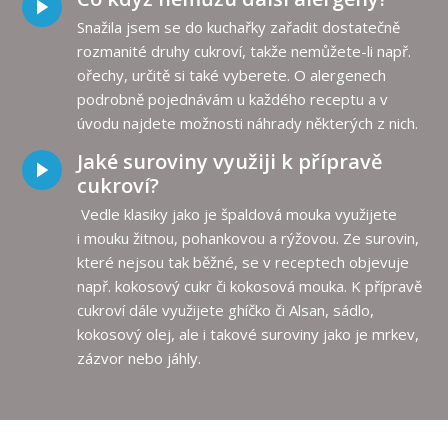
Snažila jsem se do kuchařky zařadit dostatečně
rozmanité druhy cukroví, takže nemůžete-li např.
ořechy, určitě si také vyberete. O alergenech
podrobně pojednávám u každého receptu a v
úvodu najdete možnosti náhrady některých z nich.
Jaké suroviny využiji k přípravě
cukroví?
Vedle klasiky jako je špaldová mouka využijete
i mouku žitnou, pohankovou a rýžovou. Ze surovin,
které nejsou tak běžné, se v receptech objevuje
např. kokosový cukr či kokosová mouka. K přípravě
cukroví dále využijete ghíčko či Alsan, sádlo,
kokosový olej, ale i takové suroviny jako je mrkev,
zázvor nebo jáhly.