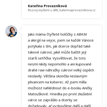
Kateřina Provazníková
Rozvoj myšlení u dětí, katerinaprovaznikova.cz
Jako máma čtyřleté holčičky s ABKM
a alergií na vejce, jsem se každé Vánoce
potýkala s tím, jak dcerce dopřád také
takové cukroví, jaké může baštit její
starší setřička. Vysvětlovat, že toto
nesmí nikdy nepomohlo a ani kupované
drahé raw náhražky cukroví velký úspěch
neslavily. Většina skončila neslavným
plivancem na koberec. Až jsem měla
možnost nahlédnout do e-booku Aničky
Matouškové. Hnedka po první zkušební
várce se zaprášilo a dcerky se
dožadovaly, ať vyzkoušíme další a další