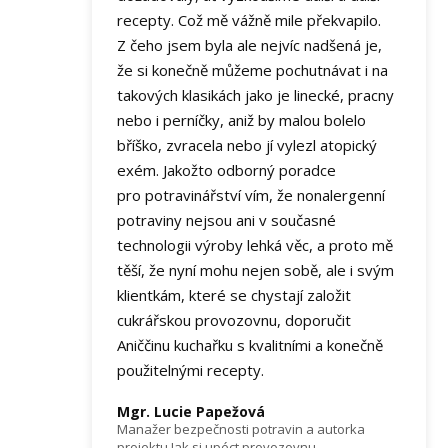
recepty. Což mě vážně mile překvapilo.
Z čeho jsem byla ale nejvíc nadšená je,
že si konečně můžeme pochutnávat i na
takových klasikách jako je linecké, pracny
nebo i perníčky, aniž by malou bolelo
bříško, zvracela nebo jí vylezl atopický
exém. Jakožto odborný poradce
pro potravinářství vím, že nonalergenní
potraviny nejsou ani v současné
technologii výroby lehká věc, a proto mě
těší, že nyní mohu nejen sobě, ale i svým
klientkám, které se chystají založit
cukrářskou provozovnu, doporučit
Aniččinu kuchařku s kvalitními a konečně
použitelnými recepty.
Mgr. Lucie Papežová
Manažer bezpečnosti potravin a autorka
projektu Jak si upéct provozovnu,