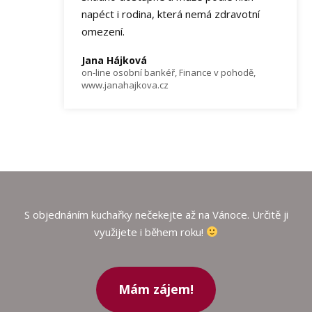
napéct i rodina, která nemá zdravotní
omezení.
Jana Hájková
on-line osobní bankéř, Finance v pohodě,
www.janahajkova.cz
S objednáním kuchařky nečekejte až na Vánoce. Určitě ji
využijete i během roku!
Mám zájem!