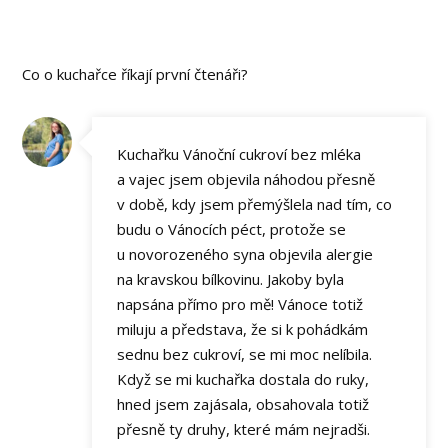
Co o kuchařce říkají první čtenáři?
Kuchařku Vánoční cukroví bez mléka
a vajec jsem objevila náhodou přesně
v době, kdy jsem přemýšlela nad tím, co
budu o Vánocích péct, protože se
u novorozeného syna objevila alergie
na kravskou bílkovinu. Jakoby byla
napsána přímo pro mě! Vánoce totiž
miluju a představa, že si k pohádkám
sednu bez cukroví, se mi moc nelíbila.
Když se mi kuchařka dostala do ruky,
hned jsem zajásala, obsahovala totiž
přesně ty druhy, které mám nejradši.