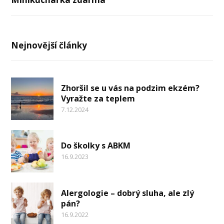
Nejnovější články
Zhoršil se u vás na podzim ekzém?
Vyražte za teplem
7.12.2024
Do školky s ABKM
16.9.2023
Alergologie – dobrý sluha, ale zlý
pán?
16.9.2022