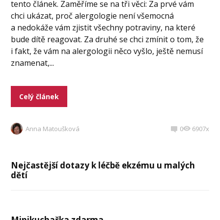
tento článek. Zaměříme se na tři věci: Za prvé vám
chci ukázat, proč alergologie není všemocná
a nedokáže vám zjistit všechny potraviny, na které
bude dítě reagovat. Za druhé se chci zmínit o tom, že
i fakt, že vám na alergologii něco vyšlo, ještě nemusí
znamenat,...
Celý článek
Anna Matoušková
0
6907x
Nejčastější dotazy k léčbě ekzému u malých
dětí
Minikuchařka zdarma