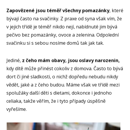
Zapovězené jsou téměř všechny pomazánky
, které
bývají často na svačinky. Z praxe od syna však vím, že
v jejich třídě je téměř nikdo nejí, nabídnuté jim bývá
pečivo bez pomazánky, ovoce a zelenina. Odpolední
svačinku si s sebou nosíme domů tak jak tak.
Jediné,
z čeho mám obavy, jsou oslavy narozenin,
kdy dítě může přinést cokoliv z domova. Často to bývá
dort či jiné sladkosti, o nichž dopředu nebudu nikdy
vědět, jaké a z čeho budou. Máme však ve třídě mezi
spolužáky další děti s dietami, dokonce i jednoho
celiaka, takže věřím, že i tyto případy úspěšně
vyřešíme.