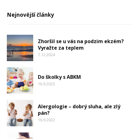
Nejnovější články
Zhoršil se u vás na podzim ekzém?
Vyražte za teplem
7.12.2024
Do školky s ABKM
16.9.2023
Alergologie – dobrý sluha, ale zlý
pán?
16.9.2022