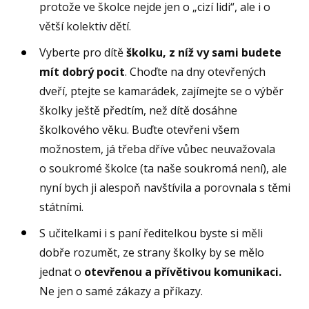
protože ve školce nejde jen o „cizí lidi“, ale i o
větší kolektiv dětí.
Vyberte pro dítě
školku, z níž vy sami budete
mít dobrý pocit
. Choďte na dny otevřených
dveří, ptejte se kamarádek, zajímejte se o výběr
školky ještě předtím, než dítě dosáhne
školkového věku. Buďte otevřeni všem
možnostem, já třeba dříve vůbec neuvažovala
o soukromé školce (ta naše soukromá není), ale
nyní bych ji alespoň navštívila a porovnala s těmi
státními.
S učitelkami i s paní ředitelkou byste si měli
dobře rozumět, ze strany školky by se mělo
jednat o
otevřenou a přívětivou komunikaci.
Ne jen o samé zákazy a příkazy.