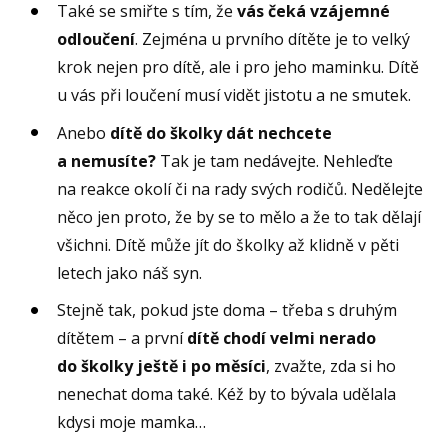
Také se smiřte s tím, že
vás čeká vzájemné
odloučení
. Zejména u prvního dítěte je to velký
krok nejen pro dítě, ale i pro jeho maminku. Dítě
u vás při loučení musí vidět jistotu a ne smutek.
Anebo
dítě do školky dát nechcete
a nemusíte?
Tak je tam nedávejte. Nehleďte
na reakce okolí či na rady svých rodičů. Nedělejte
něco jen proto, že by se to mělo a že to tak dělají
všichni. Dítě může jít do školky až klidně v pěti
letech jako náš syn.
Stejně tak, pokud jste doma – třeba s druhým
dítětem – a první
dítě chodí velmi nerado
do školky ještě i po měsíci
, zvažte, zda si ho
nenechat doma také. Kéž by to bývala udělala
kdysi moje mamka…