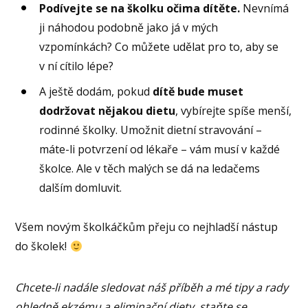
Podívejte se na školku očima dítěte.
Nevnímá
ji náhodou podobně jako já v mých
vzpomínkách? Co můžete udělat pro to, aby se
v ní cítilo lépe?
A ještě dodám, pokud
dítě bude muset
dodržovat nějakou dietu
, vybírejte spíše menší,
rodinné školky. Umožnit dietní stravování –
máte-li potvrzení od lékaře – vám musí v každé
školce. Ale v těch malých se dá na ledačems
dalším domluvit.
Všem novým školkáčkům přeju co nejhladší nástup
do školek!
Chcete-li nadále sledovat náš příběh a mé tipy a rady
ohledně ekzému a eliminační diety, staňte se