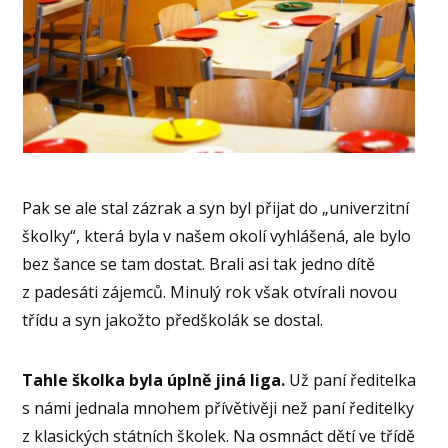
Pak se ale stal zázrak a syn byl přijat do „univerzitní
školky“, která byla v našem okolí vyhlášená, ale bylo
bez šance se tam dostat. Brali asi tak jedno dítě
z padesáti zájemců. Minulý rok však otvírali novou
třídu a syn jakožto předškolák se dostal.
Tahle školka byla úplně jiná liga.
Už paní ředitelka
s námi jednala mnohem přívětivěji než paní ředitelky
z klasických státních školek. Na osmnáct dětí ve třídě