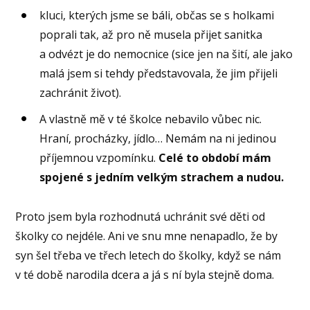
kluci, kterých jsme se báli, občas se s holkami
poprali tak, až pro ně musela přijet sanitka
a odvézt je do nemocnice (sice jen na šití, ale jako
malá jsem si tehdy představovala, že jim přijeli
zachránit život).
A vlastně mě v té školce nebavilo vůbec nic.
Hraní, procházky, jídlo… Nemám na ni jedinou
příjemnou vzpomínku.
Celé to období mám
spojené s jedním velkým strachem a nudou.
Proto jsem byla rozhodnutá uchránit své děti od
školky co nejdéle. Ani ve snu mne nenapadlo, že by
syn šel třeba ve třech letech do školky, když se nám
v té době narodila dcera a já s ní byla stejně doma.