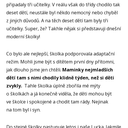
připadaly tři učitelky. V reálu však do třídy chodilo tak
deset dětí, neustále byl někdo nemocný nebo chyběl
z jiných důvodů. A na těch deset dětí tam byly tři
učitelky. Super, že? Takhle nějak si představuji dnešní
moderní školky!
Co bylo ale nejlepší, školka podporovala adaptační
režim. Mohli jsme být s dítětem první dny přítomni,
jak dlouho jsme jen chtěli.
Maminky nejmladších
dětí tam s nimi chodily klidně týden, než si děti
zvykly.
Tahle školka úplně zbořila mé mýty
o školkách a já konečně viděla, že děti mohou být
ve školce i spokojené a chodit tam rády. Nejinak
na tom byl i syn.
Do stejné školky nastupuje letos i naše Lucka. Jakmile