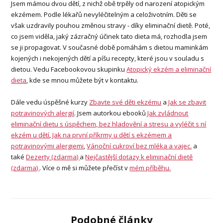
Jsem mámou dvou dětí, z nichž obě trpěly od narození atopickým
ekzémem. Podle lékařů nevyléčitelným a celoživotním. Děti se
však uzdravily pouhou změnou stravy - díky eliminační dietě. Poté,
co jsem viděla, jaký zázračný účinek tato dieta má, rozhodla jsem
se ji propagovat. V současné době pomáhám s dietou maminkám
kojených i nekojených dětí a píšu recepty, které jsou v souladu s
dietou. Vedu Facebookovou skupinku
Atopický ekzém a eliminační
dieta
, kde se mnou můžete být v kontaktu.
Dále vedu úspěšné kurzy
Zbavte své děti ekzému
a
Jak se zbavit
potravinových alergií
. Jsem autorkou ebooků
Jak zvládnout
eliminační dietu s úspěchem, bez hladovění a stresu a vyléčit s ní
ekzém u dětí
,
Jak na první příkrmy u dětí s ekzémem a
potravinovými alergiemi
,
Vánoční cukroví bez mléka a vajec.
a
také
Dezerty (zdarma)
a
Nejčastější dotazy k eliminační dietě
(zdarma)
. Více o mě si můžete přečíst v
mém příběhu.
Podobné články