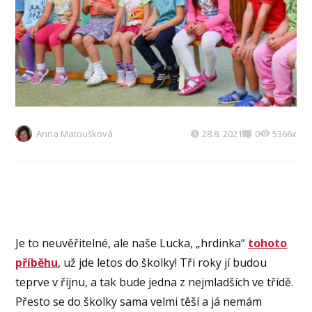
Anna Matoušková
28.8. 2021
0
5366x
Je to neuvěřitelné, ale naše Lucka, „hrdinka“
tohoto
příběhu
, už jde letos do školky! Tři roky jí budou
teprve v říjnu, a tak bude jedna z nejmladších ve třídě.
Přesto se do školky sama velmi těší a já nemám