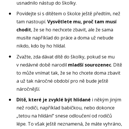
usnadnilo nástup do školky.
Povídejte si s dítětem o školce ještě předtím, než
tam nastoupí.
Vysvětlete mu, proč tam musí
chodit
, že se ho nechcete zbavit, ale že sama
musíte například do práce a doma už nebude
nikdo, kdo by ho hlídal.
Zvažte, zda dávat dítě do školky, pokud se mu
v nedávné době narodil
mladší sourozenec
. Dítě
to může vnímat tak, že se ho chcete doma zbavit
a už tak náročné období pro ně bude ještě
náročnější.
Dítě, které je zvyklé být hlídané
i někým jiným
než rodiči, například babičkou, nebo dokonce
„tetou na hlídání“ snese odloučení od rodičů
lépe. To však ještě neznamená, že máte vyhráno,