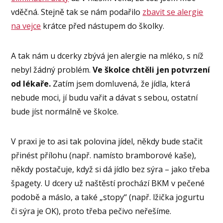
vděčná. Stejně tak se nám podařilo
zbavit se alergie
na vejce
krátce před nástupem do školky.
A tak nám u dcerky zbývá jen alergie na mléko, s níž
nebyl žádný problém.
Ve školce chtěli jen potvrzení
od lékaře.
Zatím jsem domluvená, že jídla, která
nebude moci, jí budu vařit a dávat s sebou, ostatní
bude jíst normálně ve školce.
V praxi je to asi tak polovina jídel, někdy bude stačit
přinést přílohu (např. namísto bramborové kaše),
někdy postačuje, když si dá jídlo bez sýra – jako třeba
špagety. U dcery už naštěstí prochází BKM v pečené
podobě a máslo, a také „stopy“ (např. lžička jogurtu
či sýra je OK), proto třeba pečivo neřešíme.