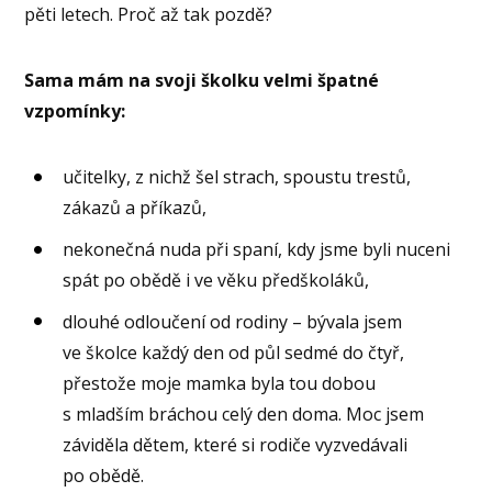
pěti letech. Proč až tak pozdě?
Sama mám na svoji školku velmi špatné
vzpomínky:
učitelky, z nichž šel strach, spoustu trestů,
zákazů a příkazů,
nekonečná nuda při spaní, kdy jsme byli nuceni
spát po obědě i ve věku předškoláků,
dlouhé odloučení od rodiny – bývala jsem
ve školce každý den od půl sedmé do čtyř,
přestože moje mamka byla tou dobou
s mladším bráchou celý den doma. Moc jsem
záviděla dětem, které si rodiče vyzvedávali
po obědě.