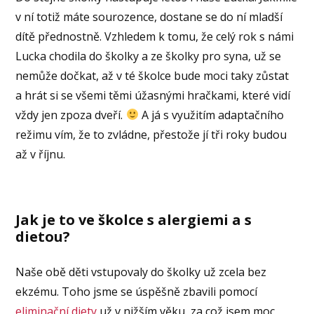
v ní totiž máte sourozence, dostane se do ní mladší
dítě přednostně. Vzhledem k tomu, že celý rok s námi
Lucka chodila do školky a ze školky pro syna, už se
nemůže dočkat, až v té školce bude moci taky zůstat
a hrát si se všemi těmi úžasnými hračkami, které vidí
vždy jen zpoza dveří.
A já s využitím adaptačního
režimu vím, že to zvládne, přestože jí tři roky budou
až v říjnu.
Jak je to ve školce s alergiemi a s
dietou?
Naše obě děti vstupovaly do školky už zcela bez
ekzému. Toho jsme se úspěšně zbavili pomocí
eliminační diety
už v nižším věku, za což jsem moc