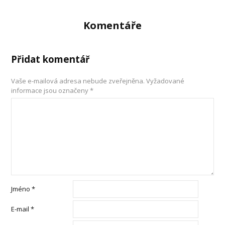
Komentáře
Přidat komentář
Vaše e-mailová adresa nebude zveřejněna.
Vyžadované
informace jsou označeny
*
Jméno
*
E-mail
*