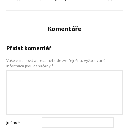
Komentáře
Přidat komentář
Vaše e-mailová adresa nebude zveřejněna.
Vyžadované
informace jsou označeny
*
Jméno
*