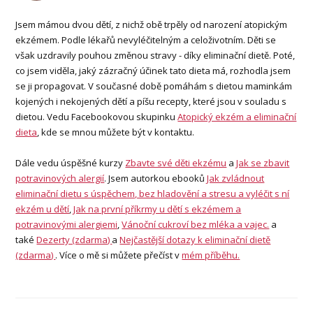
Jsem mámou dvou dětí, z nichž obě trpěly od narození atopickým
ekzémem. Podle lékařů nevyléčitelným a celoživotním. Děti se
však uzdravily pouhou změnou stravy - díky eliminační dietě. Poté,
co jsem viděla, jaký zázračný účinek tato dieta má, rozhodla jsem
se ji propagovat. V současné době pomáhám s dietou maminkám
kojených i nekojených dětí a píšu recepty, které jsou v souladu s
dietou. Vedu Facebookovou skupinku
Atopický ekzém a eliminační
dieta
, kde se mnou můžete být v kontaktu.
Dále vedu úspěšné kurzy
Zbavte své děti ekzému
a
Jak se zbavit
potravinových alergií
. Jsem autorkou ebooků
Jak zvládnout
eliminační dietu s úspěchem, bez hladovění a stresu a vyléčit s ní
ekzém u dětí
,
Jak na první příkrmy u dětí s ekzémem a
potravinovými alergiemi
,
Vánoční cukroví bez mléka a vajec.
a
také
Dezerty (zdarma)
a
Nejčastější dotazy k eliminační dietě
(zdarma)
. Více o mě si můžete přečíst v
mém příběhu.