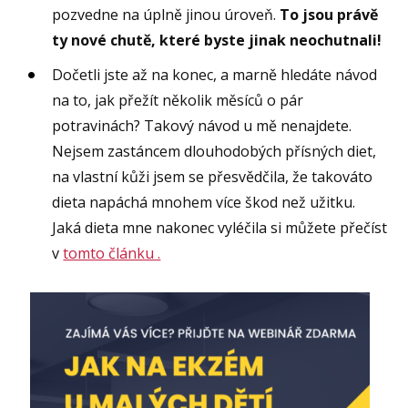
pozvedne na úplně jinou úroveň.
To jsou právě
ty nové chutě, které byste jinak neochutnali!
Dočetli jste až na konec, a marně hledáte návod
na to, jak přežít několik měsíců o pár
potravinách? Takový návod u mě nenajdete.
Nejsem zastáncem dlouhodobých přísných diet,
na vlastní kůži jsem se přesvědčila, že takováto
dieta napáchá mnohem více škod než užitku.
Jaká dieta mne nakonec vyléčila si můžete přečíst
v
tomto článku .