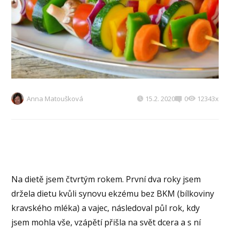
Anna Matoušková
15.2. 2020
0
12343x
Na dietě jsem čtvrtým rokem. První dva roky jsem
držela dietu kvůli synovu ekzému bez BKM (bílkoviny
kravského mléka) a vajec, následoval půl rok, kdy
jsem mohla vše, vzápětí přišla na svět dcera a s ní