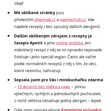
zdají!
Mé oblíbené stránky
jsou
především
jimejinak.cz
a
navlnechuti.cz
, kde
najdete recepty i bez spousty dalších alergenů.
Dalším oblíbeným zdrojem s recepty je
časopis Apetit
a jeho
online podoba.
Jen
málokterý recept z něj se mi opravdu nepovede.
Existuje i jeho speciál vegan. Často ale vařím
podle normálních receptů z něj s tím, že věci,
které nemohu, nahrazuji.
Sepsala jsem pro Vás i minikuchařku zdarma
–
10 dezertů bez mléka a vajec
– plnou
výtečných, rychlých a jednoduchých pochoutek,
z nichž většina obsahuje jediný alergen – lepek.
Dále jsem sepsala ebook
Kompletní průvodce