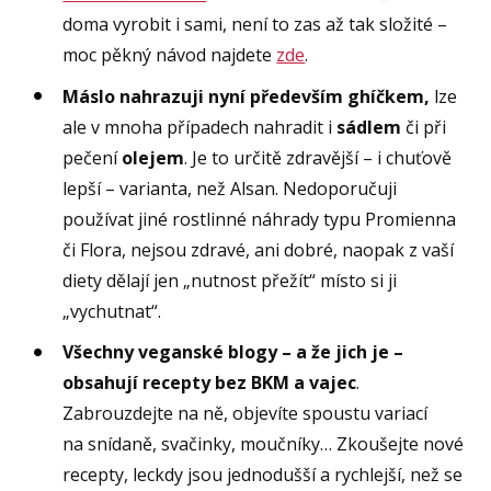
doma vyrobit i sami, není to zas až tak složité –
moc pěkný návod najdete
zde
.
Máslo
nahrazuji nyní především ghíčkem,
lze
ale v mnoha případech nahradit i
sádlem
či při
pečení
olejem
. Je to určitě zdravější – i chuťově
lepší – varianta, než Alsan. Nedoporučuji
používat jiné rostlinné náhrady typu Promienna
či Flora, nejsou zdravé, ani dobré, naopak z vaší
diety dělají jen „nutnost přežít“ místo si ji
„vychutnat“.
Všechny veganské blogy – a že jich je –
obsahují recepty bez BKM a vajec
.
Zabrouzdejte na ně, objevíte spoustu variací
na snídaně, svačinky, moučníky… Zkoušejte nové
recepty, leckdy jsou jednodušší a rychlejší, než se