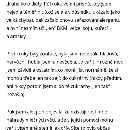
druhé kolo diety. Půl roku velmi přísné, kdy jsem
nejedla téměř nic (což se ale v důsledku ukázalo jako
velká chyba), pak začalo znovu zařazování alergenů,
a nyní nesmím už „jen“ BKM, vejce, soju, kuřecí
a arašídy.
První roky byly zoufalé, byla jsem neustále hladová,
nervózní, hubla jsem a nevěděla, co vařit. Hrozně moc
jsem záviděla ostatním, co mohli jíst normálně, že si
mohou třeba jen tak zajít do cukrárny (nikdy předtím,
ani nikdy potom jsem si do té cukrárny „jen tak“
nezašla).
Pak jsem alespoň objevila, že existují rostlinné
náhrady mléčných věcí, a že s jejich pomocí mohu
vařit víceméně stejně jak dřív. Sice to bylo občas