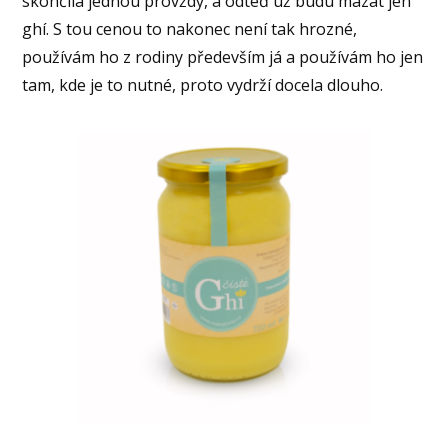
skončila jednou provždy, a odteď už budu mazat jen
ghí. S tou cenou to nakonec není tak hrozné,
používám ho z rodiny především já a používám ho jen
tam, kde je to nutné, proto vydrží docela dlouho.