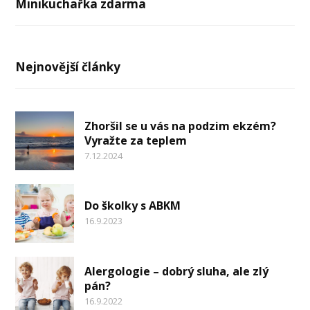
Minikuchařka zdarma
Nejnovější články
Zhoršil se u vás na podzim ekzém?
Vyražte za teplem
7.12.2024
Do školky s ABKM
16.9.2023
Alergologie – dobrý sluha, ale zlý
pán?
16.9.2022