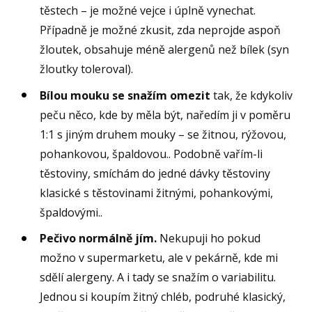
těstech – je možné vejce i úplně vynechat.
Případně je možné zkusit, zda neprojde aspoň
žloutek, obsahuje méně alergenů než bílek (syn
žloutky toleroval).
Bílou mouku se snažím omezit
tak, že kdykoliv
peču něco, kde by měla být, naředím ji v poměru
1:1 s jiným druhem mouky – se žitnou, rýžovou,
pohankovou, špaldovou.. Podobně vařím-li
těstoviny, smíchám do jedné dávky těstoviny
klasické s těstovinami žitnými, pohankovými,
špaldovými..
Pečivo normálně jím.
Nekupuji ho pokud
možno v supermarketu, ale v pekárně, kde mi
sdělí alergeny. A i tady se snažím o variabilitu.
Jednou si koupím žitný chléb, podruhé klasický,