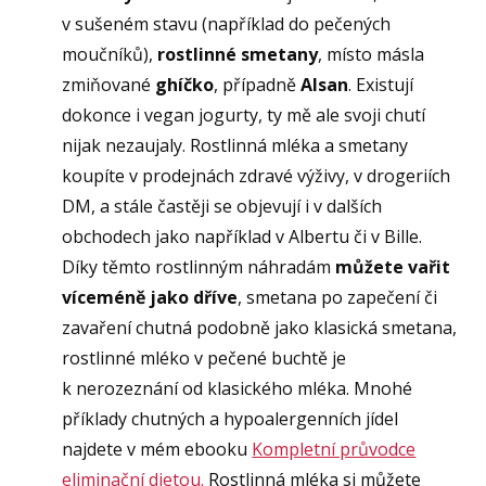
v sušeném stavu (například do pečených
moučníků),
rostlinné smetany
, místo másla
zmiňované
ghíčko
, případně
Alsan
. Existují
dokonce i vegan jogurty, ty mě ale svoji chutí
nijak nezaujaly. Rostlinná mléka a smetany
koupíte v prodejnách zdravé výživy, v drogeriích
DM, a stále častěji se objevují i v dalších
obchodech jako například v Albertu či v Bille.
Díky těmto rostlinným náhradám
můžete vařit
víceméně jako dříve
, smetana po zapečení či
zavaření chutná podobně jako klasická smetana,
rostlinné mléko v pečené buchtě je
k nerozeznání od klasického mléka. Mnohé
příklady chutných a hypoalergenních jídel
najdete v mém ebooku
Kompletní průvodce
eliminační dietou.
Rostlinná mléka si můžete