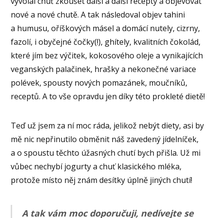
vyvolal chuť zkoušet další a další recepty a objevovat
nové a nové chutě. A tak následoval objev tahini
a humusu, oříškových másel a domácí nutely, cizrny,
fazolí, i obyčejné čočky(!), ghítely, kvalitních čokolád,
které jím bez výčitek, kokosového oleje a vynikajících
veganských palačinek, hrašky a nekonečné variace
polévek, spousty nových pomazánek, moučníků,
receptů. A to vše opravdu jen díky této prokleté dietě!
Teď už jsem za ní moc ráda, jelikož nebýt diety, asi by
mě nic nepřinutilo obměnit náš zavedený jídelníček,
a o spoustu těchto úžasných chutí bych přišla. Už mi
vůbec nechybí jogurty a chuť klasického mléka,
protože místo něj znám desítky úplně jiných chutí!
A tak vám moc doporučuji, nedívejte se