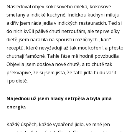
Následoval objev kokosového mléka, kokosové
smetany a indické kuchyně. Indickou kuchyni miluju
a dřív jsem ráda jedla v indických restauracích. Teď si
do nich kvůli pálivé chuti netroufám, ale teprve díky
dietě jsem narazila na spoustu rozličných „kari“
receptů, které nevyžadují až tak moc koření, a přesto
chutnají famózně. Tahle fáze mě hodně povzbudila.
Objevila jsem doslova nové chutě, a to chutě tak
překvapivé, že si jsem jistá, že tato jídla budu vařit
i po dietě.
Najednou už jsem hlady netrpěla a byla plná
energie.
Každý úspěch, každé vydařené jídlo, ve mně jen