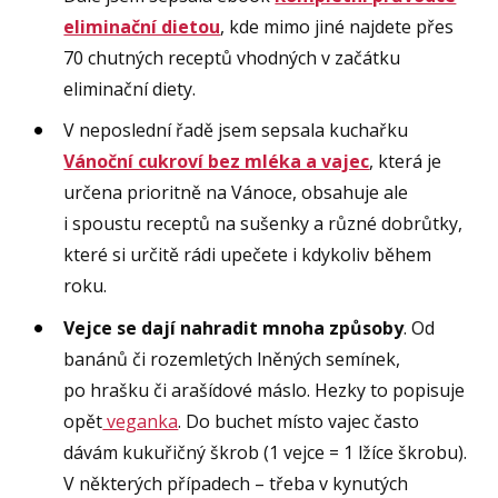
eliminační dietou
, kde mimo jiné najdete přes
70 chutných receptů vhodných v začátku
eliminační diety.
V neposlední řadě jsem sepsala kuchařku
Vánoční cukroví bez mléka a vajec
, která je
určena prioritně na Vánoce, obsahuje ale
i spoustu receptů na sušenky a různé dobrůtky,
které si určitě rádi upečete i kdykoliv během
roku.
Vejce se dají nahradit mnoha způsoby
. Od
banánů či rozemletých lněných semínek,
po hrašku či arašídové máslo. Hezky to popisuje
opět
veganka
. Do buchet místo vajec často
dávám kukuřičný škrob (1 vejce = 1 lžíce škrobu).
V některých případech – třeba v kynutých