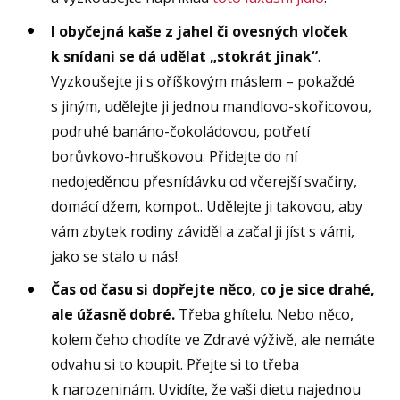
I obyčejná kaše z jahel či ovesných vloček
k snídani se dá udělat „stokrát jinak“
.
Vyzkoušejte ji s oříškovým máslem – pokaždé
s jiným, udělejte ji jednou mandlovo-skořicovou,
podruhé banáno-čokoládovou, potřetí
borůvkovo-hruškovou. Přidejte do ní
nedojeděnou přesnídávku od včerejší svačiny,
domácí džem, kompot.. Udělejte ji takovou, aby
vám zbytek rodiny záviděl a začal ji jíst s vámi,
jako se stalo u nás!
Čas od času si dopřejte něco, co je sice drahé,
ale úžasně dobré.
Třeba ghítelu. Nebo něco,
kolem čeho chodíte ve Zdravé výživě, ale nemáte
odvahu si to koupit. Přejte si to třeba
k narozeninám. Uvidíte, že vaši dietu najednou