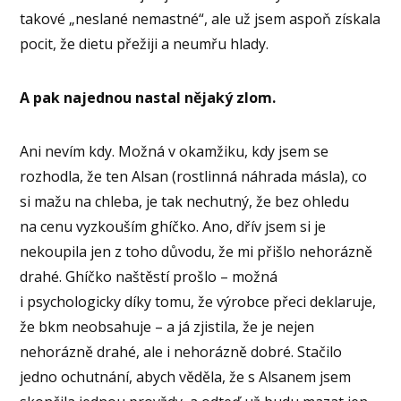
takové „neslané nemastné“, ale už jsem aspoň získala
pocit, že dietu přežiji a neumřu hlady.
A pak najednou nastal nějaký zlom.
Ani nevím kdy. Možná v okamžiku, kdy jsem se
rozhodla, že ten Alsan (rostlinná náhrada másla), co
si mažu na chleba, je tak nechutný, že bez ohledu
na cenu vyzkouším ghíčko. Ano, dřív jsem si je
nekoupila jen z toho důvodu, že mi přišlo nehorázně
drahé. Ghíčko naštěstí prošlo – možná
i psychologicky díky tomu, že výrobce přeci deklaruje,
že bkm neobsahuje – a já zjistila, že je nejen
nehorázně drahé, ale i nehorázně dobré. Stačilo
jedno ochutnání, abych věděla, že s Alsanem jsem