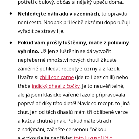
potřetí cibulový, občas si nějaký upeču doma..
Nehledejte náhradu v uzeninách
, to opravdu
není cesta. Naopak při léčbě ekzému doporučuji
vyřadit ze stravy i je.
Pokud vám prošly luštěniny, máte z poloviny
vyhráno.
Už jen z luštěnin se dá vytvořit
nepřeberné množství nových chutí! Zkuste
záměrně pohledat recepty z cizrny a z fazolí.
Uvařte si
chilli con carne
(jde to i bez chilli) nebo
třeba
indický dhaal z čočky
. Je to neuvěřitelné,
ale já jsem klasické vařené fazole připravovala
poprvé až díky této dietě! Navíc co recept, to jiná
chuť. Jen od těch dhaalů mám tři oblíbené verze
a každá chutná jinak. Pokud máte strach
z nadýmání, začněte červenou čočkou
a vyzkoušejte například
toto luxusní jídlo
.